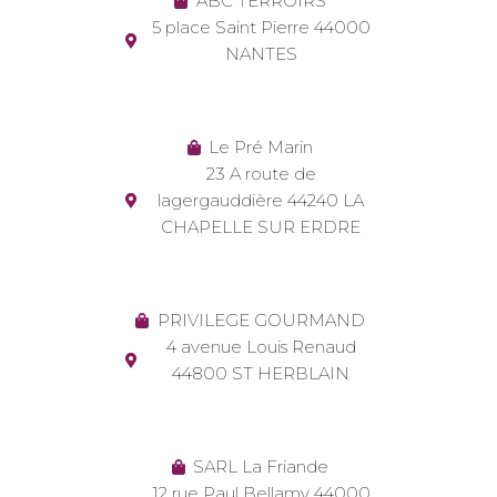
ABC TERROIRS
5 place Saint Pierre 44000
NANTES
Le Pré Marin
23 A route de
lagergauddière 44240 LA
CHAPELLE SUR ERDRE
PRIVILEGE GOURMAND
4 avenue Louis Renaud
44800 ST HERBLAIN
SARL La Friande
12 rue Paul Bellamy 44000