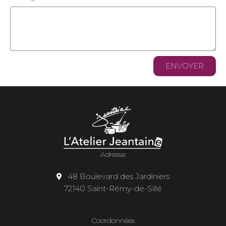
ENVOYER
Adresse
48 Boulevard des Jardiniers
72140 Saint-Rémy-de-Sillé
Coordonnées