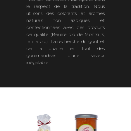
le respect de la tradition. Nous
utilisons des colorants et arômes
naturels non azoïques, et
confectionnées avec des produits
de qualité (Beurre bio de Montsûrs,
farine bio). La recherche du goût et
de la qualité en font des
gourmandises d’une saveur
inégalable !