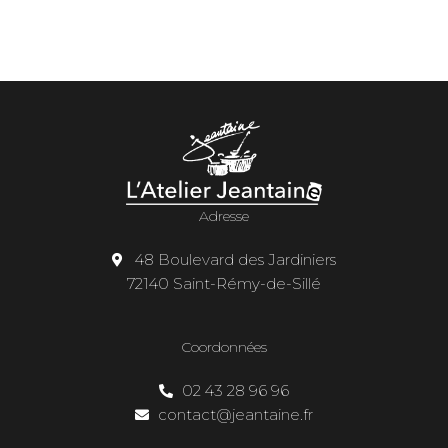
Adresse
48 Boulevard des Jardiniers
72140 Saint-Rémy-de-Sillé
Coordonnées
02 43 28 96 96
contact@jeantaine.fr