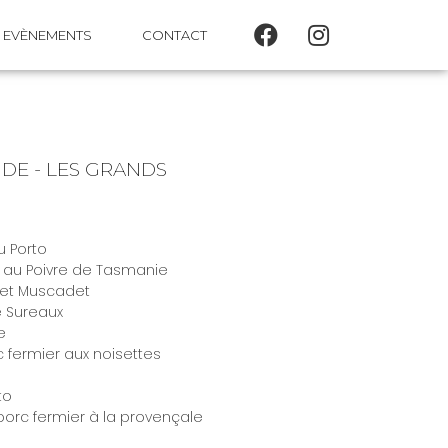
EVÈNEMENTS
CONTACT
NDE - LES GRANDS
u Porto
 au Poivre de Tasmanie
n et Muscadet
e Sureaux
e
fermier aux noisettes
to
e porc fermier à la provençale