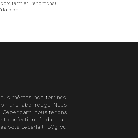
le (porc fermier Cénomans)
à la diable
nous-mêmes nos terrines,
Cénomans label rouge. Nous
on. Cependant, nous tenons
sont confectionnés dans un
des pots Leparfait 180g ou