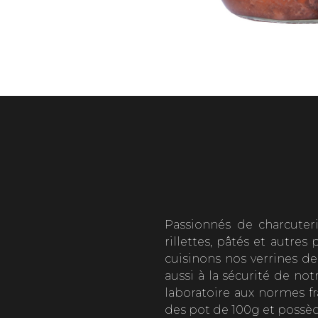
Passionnés de charcuter
rillettes, pâtés et autre
cuisinons nos verrines de
aussi à la sécurité de no
laboratoire aux normes fr
des pot de 100g et possèd