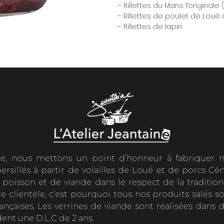
– Rillettes du Mans l’origina
– Rillettes de poulet de Loué 
– Rillettes de lapin
ie, nous mettons un point d’honneur à fabriquer 
s persillés à partir de volailles de Loué et de porcs 
 poisson et de viande dans le respect de la traditi
tre clientèle, c’est pourquoi tous nos produits salés 
ançaises. Les verrines de viande sont réalisées dans 
ent une D.L.C de 2 ans.